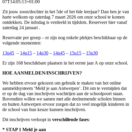
07T14:05:13+01:00
Zit jouw zoon/dochter in het 5de of het 6de leerjaar? Dan ben je van
harte welkom op zaterdag 7 maart 2026 om onze school te komen
ontdekken. De infodag is verdeeld in tijdslots. Reserveer hier vanaf
zaterdag 24 januari .
Reservatie per groep – er zijn nog enkele plekjes beschikbaar op de
volgende momenten:
13u45
–
14u15
–
14u30
–
14u45
–
15u15
–
15u30
Er zijn 168 beschikbare plaatsen in het eerste jaar A op onze school.
HOE AANMELDEN/INSCHRIJVEN?
We hebben ervoor gekozen om gebruik te maken van het online
aanmeldsysteem ‘Meld je aan Antwerpen’. Dit om te vermijden dat
er op de dag van inschrijven wachtrijen aan de schoolpoort staan.
Bovendien willen we samen met alle deelnemende scholen binnen
en buiten Antwerpen ervoor zorgen dat zo veel mogelijk kinderen in
de school van hun keuze kunnen inschrijven.
Dit inschrijven verloopt in
verschillende fases
:
* STAP 1 Meld je aan