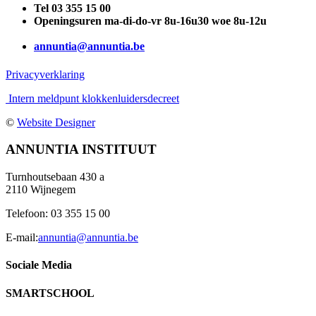
Tel 03 355 15 00
Openingsuren ma-di-do-vr 8u-16u30 woe 8u-12u
annuntia@annuntia.be
Privacyverklaring
Intern meldpunt klokkenluidersdecreet
©
Website Designer
Facebook
Instagram
YouTube
Tiktok
Toggle
ANNUNTIA INSTITUUT
Sliding
Bar
Turnhoutsebaan 430 a
Area
2110 Wijnegem
Telefoon: 03 355 15 00
E-mail:
annuntia@annuntia.be
Sociale Media
SMARTSCHOOL