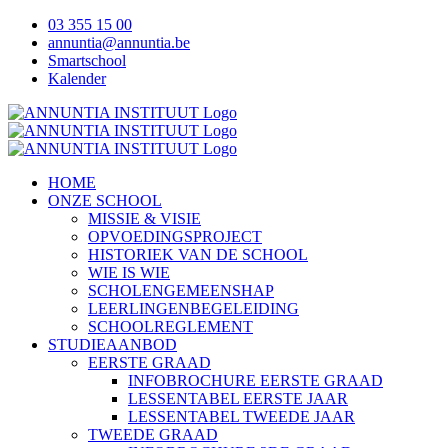
Ga
03 355 15 00
naar
annuntia@annuntia.be
inhoud
Smartschool
Kalender
Facebook
Instagram
YouTube
Tiktok
HOME
ONZE SCHOOL
MISSIE & VISIE
OPVOEDINGSPROJECT
HISTORIEK VAN DE SCHOOL
WIE IS WIE
SCHOLENGEMEENSHAP
LEERLINGENBEGELEIDING
SCHOOLREGLEMENT
STUDIEAANBOD
EERSTE GRAAD
INFOBROCHURE EERSTE GRAAD
LESSENTABEL EERSTE JAAR
LESSENTABEL TWEEDE JAAR
TWEEDE GRAAD