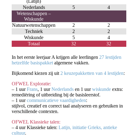
(Latijn)
Nederlands
5
4
Wetenschappen –
Wiskunde
Natuurwetenschappen
2
2
Techniek
2
2
Wiskunde
5
4
Totaal
32
32
In het eerste leerjaar A krijgen alle leerlingen
27 lestijden
hetzelfde basispakket
algemene vakken.
Bijkomend kiezen zij uit
2 keuzepakketten van 4 lestijden
:
OFWEL Exploratie:
– 1 uur
Frans
, 1 uur
Nederlands
en 1 uur
wiskunde
extra:
remediëring of uitbreiding bij de basisleerstof.
– 1 uur
communicatieve vaardigheden
:
stijlvol, creatief en correct taal analyseren en gebruiken in
verschillende contexten.
OFWEL Klassieke talen:
– 4 uur Klassieke talen:
Latijn, initiatie Grieks, antieke
cultuur
.