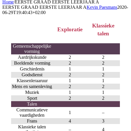
Home
/
EERSTE GRAAD EERSTE LEERJAAR A
EERSTE GRAAD EERSTE LEERJAAR A
Kevin Paesmans
2020-
06-29T19:40:43+02:00
Klassieke
Exploratie
talen
Gemeenschappelijke
vorming
Aardrijkskunde
2
2
Beeldende vorming
2
2
Geschiedenis
1
1
Godsdienst
2
2
Klassenleraaruur
1
1
Mens en samenleving
2
2
Muziek
1
1
Sport
2
2
Talen
Communicatieve
1
–
vaardigheden
Frans
4
3
Klassieke talen
–
4