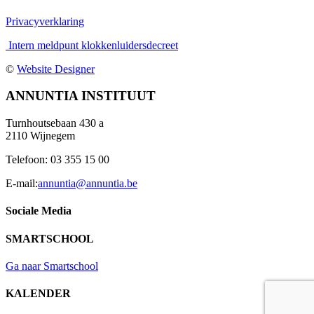
Privacyverklaring
Intern meldpunt klokkenluidersdecreet
©
Website Designer
Facebook
Instagram
YouTube
Tiktok
Toggle
ANNUNTIA INSTITUUT
Sliding
Bar
Turnhoutsebaan 430 a
Area
2110 Wijnegem
Telefoon: 03 355 15 00
E-mail:
annuntia@annuntia.be
Sociale Media
SMARTSCHOOL
Ga naar Smartschool
KALENDER