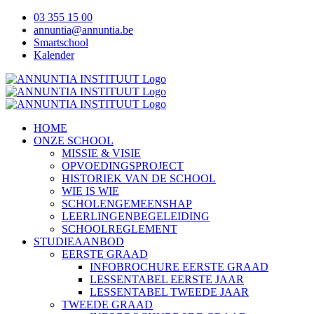
Ga
03 355 15 00
naar
annuntia@annuntia.be
inhoud
Smartschool
Kalender
Facebook
Instagram
YouTube
Tiktok
HOME
ONZE SCHOOL
MISSIE & VISIE
OPVOEDINGSPROJECT
HISTORIEK VAN DE SCHOOL
WIE IS WIE
SCHOLENGEMEENSHAP
LEERLINGENBEGELEIDING
SCHOOLREGLEMENT
STUDIEAANBOD
EERSTE GRAAD
INFOBROCHURE EERSTE GRAAD
LESSENTABEL EERSTE JAAR
LESSENTABEL TWEEDE JAAR
TWEEDE GRAAD